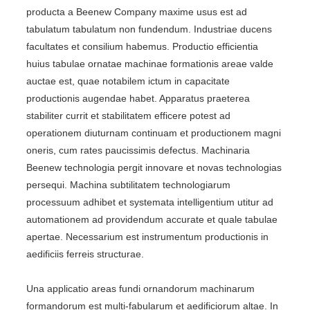
producta a Beenew Company maxime usus est ad
tabulatum tabulatum non fundendum. Industriae ducens
facultates et consilium habemus. Productio efficientia
huius tabulae ornatae machinae formationis areae valde
auctae est, quae notabilem ictum in capacitate
productionis augendae habet. Apparatus praeterea
stabiliter currit et stabilitatem efficere potest ad
operationem diuturnam continuam et productionem magni
oneris, cum rates paucissimis defectus. Machinaria
Beenew technologia pergit innovare et novas technologias
persequi. Machina subtilitatem technologiarum
processuum adhibet et systemata intelligentium utitur ad
automationem ad providendum accurate et quale tabulae
apertae. Necessarium est instrumentum productionis in
aedificiis ferreis structurae.
Una applicatio areas fundi ornandorum machinarum
formandorum est multi-fabularum et aedificiorum altae. In