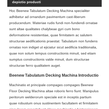
depictio producti
Hoc Beenew Tabulatum Decking Machina specialiter
adhibetur ad ornandum pavimentum cast-liberum
producendum. Materiae rudis fundi non-fundendi ornatae
sunt altae qualitates chalybeae gyri cum bono
deformatione resistentiae, quae firmitatem ac salutem
structurae aedificationis praestat. Tabulatum non fundens
ornatas non indiget ut ejiciatur sicut aedificia traditionalia,
quae non solum tempus constructionis minuit, sed etiam
sumptus constructionis valde minuit, dum structurae
structurae ferro qualitatem auget.
Beenew Tabulatum Decking Machina Introductio
Machinatio et principale compages compages Beenew
Floor Decking Machina altae roboris ferro fiunt. Manipulus
peritorum welderorum speciale est in inceptis partium
quae robustum onus sustinentem facultatem et firmitatem