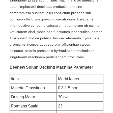
singularem praestabunt. Haec machinatio ad intensionem
usum implacabili destinata productionem sine
compromisso sustinet, eius conflictum probans sub
continua officiorum gravium operationum. Usurpante
intempestivo concentu catenarum et annorum ob eximiam
vetustatem clari, machinae functiones inconsutiles, potens
15-kilowatt motore potens. Insuper elementis hydraulicis
premiums incorporat ut supremi-efficientiae calces
soleatus, stabilis pressionis hydraulicae pressionis ad
singularem machinam perficiendam procurans.
Beenew Solum Decking Machina Parameter
Item
Morbi laoreet
Materia Crassitudo
0.8-1.5mm
Driving Motor
30kw
Formans Statio
23