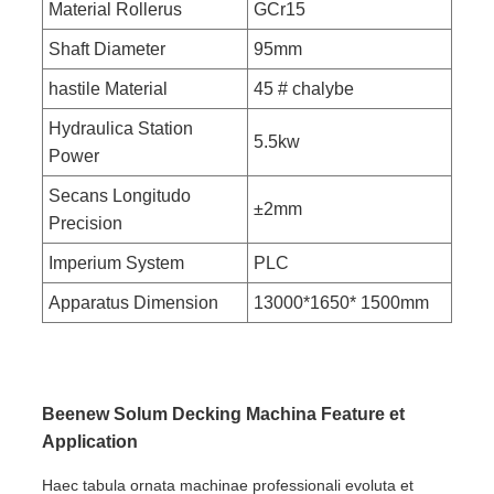
Material Rollerus
GCr15
Shaft Diameter
95mm
hastile Material
45 # chalybe
Hydraulica Station
5.5kw
Power
Secans Longitudo
±2mm
Precision
Imperium System
PLC
Apparatus Dimension
13000*1650* 1500mm
Beenew Solum Decking Machina Feature et
Application
Haec tabula ornata machinae professionali evoluta et