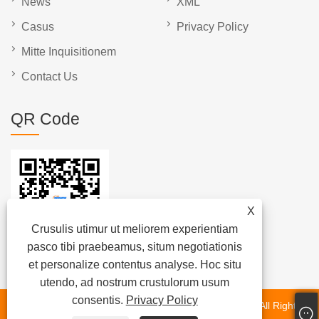
News
XML
Casus
Privacy Policy
Mitte Inquisitionem
Contact Us
QR Code
X
Crusulis utimur ut meliorem experientiam
pasco tibi praebeamus, situm negotiationis
et personalize contentus analyse. Hoc situ
utendo, ad nostrum crustulorum usum
consentis.
Privacy Policy
Copyright © 2025 Xiamen Beenew Machinery Co., Ltd. All Rights