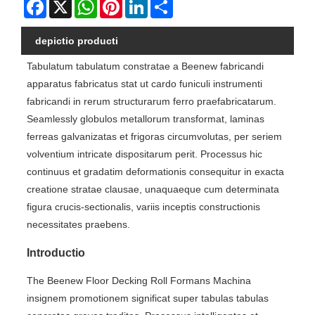
Facebook
X
WhatsApp
Pinterest
LinkedIn
Share
depictio producti
Tabulatum tabulatum constratae a Beenew fabricandi
apparatus fabricatus stat ut cardo funiculi instrumenti
fabricandi in rerum structurarum ferro praefabricatarum.
Seamlessly globulos metallorum transformat, laminas
ferreas galvanizatas et frigoras circumvolutas, per seriem
volventium intricate dispositarum perit. Processus hic
continuus et gradatim deformationis consequitur in exacta
creatione stratae clausae, unaquaeque cum determinata
figura crucis-sectionalis, variis inceptis constructionis
necessitates praebens.
Introductio
The Beenew Floor Decking Roll Formans Machina
insignem promotionem significat super tabulas tabulas