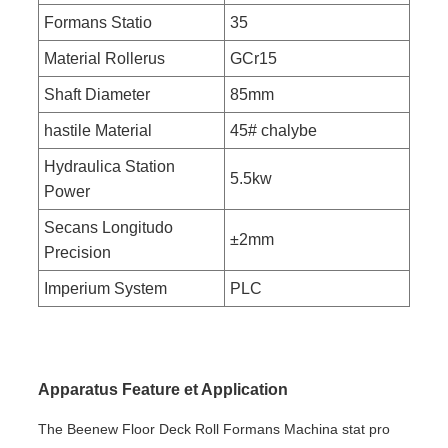
Formans Statio
35
Material Rollerus
GCr15
Shaft Diameter
85mm
hastile Material
45# chalybe
Hydraulica Station
5.5kw
Power
Secans Longitudo
±2mm
Precision
Imperium System
PLC
Apparatus Feature et Application
The Beenew Floor Deck Roll Formans Machina stat pro