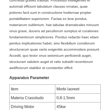
concretas graves traditas. Processus intelligentes et
automati efficiunt tabulatum clausas ornatas, quae
potiores facti sunt in constructione hodiernae propter
portabilitatem superiorem. Factae ex leve pondus,
materiarum sublimium, hae tabulae dramaticales minuunt
onus grave, ducens ad peculiorum sumptus et curationes
fundamentorum simpliciores. Pondus redactio haec etiam
penitus implicationes habet, sino flexibilium consiliorum
structurarum quae variis exigentiis accommodare possunt.
Accedit, quo levior onus seismicum perficiendi auget,
structuram salutem auget et ratio subsidii recentiorum
aedificiorum stabilior et constantior efficit.
Apparatus Parameter
Item
Morbi laoreet
Materia Crassitudo
0.8-1.5mm
Driving Motor
45kw