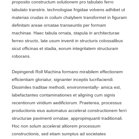
proposito constructum solutionem pro tabulato ferro
tabulato transtris. technologiae frigidae volvens adhibet ut
materias crudas in coilum chalybem transformet in figuram
definitam areae ornatae transeuntis per formam
machinae. Haec tabula ornata, stapula in architecturae
ferreo structo, late usum invenit in structuris colossalibus
sicut officinas et stadia, eorum integritatem structuram
roborans.
Depingendi Roll Machina formans mirabilem effectionem
efficientiam gloriatur, signanter inceptis lucrifaciendi.
Dissimiles traditae methodi, environmentally- amica est,
labefactantes contaminationes et aligning cum signis
recentiorum viridium aedificiorum. Praeterea, processus
productionis eius automatus accelerat constructionem ferri
structurae pavimenti ornatae, appropinquanti traditionali.
Hoc non solum accelerat altiorem processum
constructionis, sed etiam sumptus ad societates