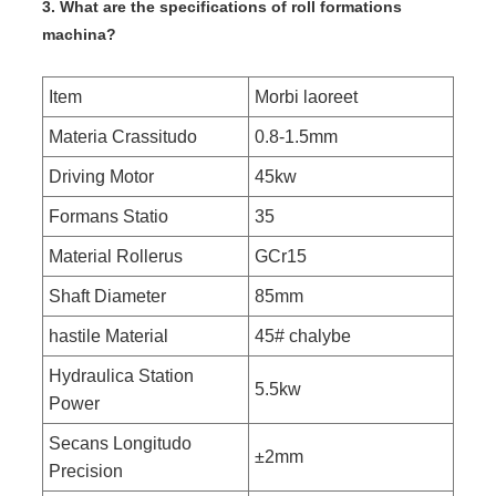
3. What are the specifications of roll formations
machina?
Item
Morbi laoreet
Materia Crassitudo
0.8-1.5mm
Driving Motor
45kw
Formans Statio
35
Material Rollerus
GCr15
Shaft Diameter
85mm
hastile Material
45# chalybe
Hydraulica Station
5.5kw
Power
Secans Longitudo
±2mm
Precision