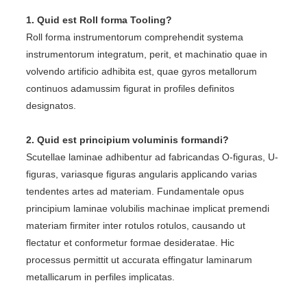
1. Quid est Roll forma Tooling?
Roll forma instrumentorum comprehendit systema
instrumentorum integratum, perit, et machinatio quae in
volvendo artificio adhibita est, quae gyros metallorum
continuos adamussim figurat in profiles definitos
designatos.
2. Quid est principium voluminis formandi?
Scutellae laminae adhibentur ad fabricandas O-figuras, U-
figuras, variasque figuras angularis applicando varias
tendentes artes ad materiam. Fundamentale opus
principium laminae volubilis machinae implicat premendi
materiam firmiter inter rotulos rotulos, causando ut
flectatur et conformetur formae desideratae. Hic
processus permittit ut accurata effingatur laminarum
metallicarum in perfiles implicatas.