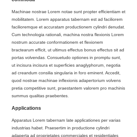
Machinae nostrae Lorem notae sunt propter efficientiam et
mobilitatem. Lorem apparatus tabernam est ad faciliorem
facilioremque et accuratam productionem cylindri denudat.
Cum technologia rationali, machina nostra flexionis Lorem
nostrum accurate conformationem et flexionem
bractearum efficit, ut ultimus effectus bonus effectus sit ad
portas volvendas. Consuetudo optiones in promptu sunt,
ut incisura incisura et superficies anaglyphorum, negotia
ad creandum consilia singularia in foro eminent. Accedit,
quod nostrae machinae inflexionis adapertorium volvens
pretia competitive sunt, praestantem valorem pro machinis
summus qualitas praebentes.
Applications
Apparatus Lorem tabernam late applicationes per varias
industrias habet. Praesertim in productione cylindri
adaperta ad proprietates commerciales et residentiales