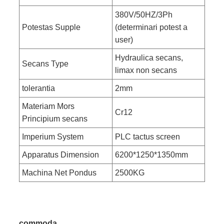
380V/50HZ/3Ph
Potestas Supple
(determinari potest a
user)
Hydraulica secans,
Secans Type
limax non secans
tolerantia
2mm
Materiam Mors
Cr12
Principium secans
Imperium System
PLC tactus screen
Apparatus Dimension
6200*1250*1350mm
Machina Net Pondus
2500KG
commoda