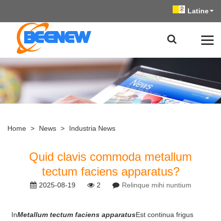
Latine
Home
>
News
>
Industria News
Quid clavis commoda metallum
tectum faciens apparatus?
2025-08-19
2
Relinque mihi nuntium
In
Metallum tectum faciens apparatus
Est continua frigus