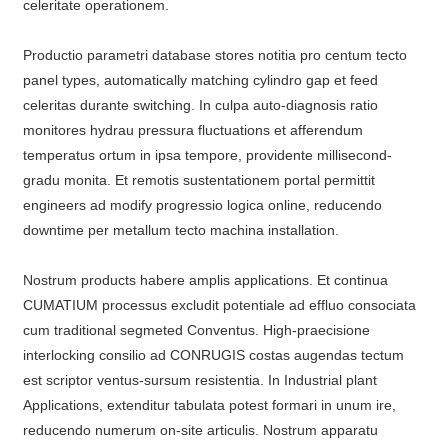
celeritate operationem.
Productio parametri database stores notitia pro centum tecto
panel types, automatically matching cylindro gap et feed
celeritas durante switching. In culpa auto-diagnosis ratio
monitores hydrau pressura fluctuations et afferendum
temperatus ortum in ipsa tempore, providente millisecond-
gradu monita. Et remotis sustentationem portal permittit
engineers ad modify progressio logica online, reducendo
downtime per metallum tecto machina installation.
Nostrum products habere amplis applications. Et continua
CUMATIUM processus excludit potentiale ad effluo consociata
cum traditional segmeted Conventus. High-praecisione
interlocking consilio ad CONRUGIS costas augendas tectum
est scriptor ventus-sursum resistentia. In Industrial plant
Applications, extenditur tabulata potest formari in unum ire,
reducendo numerum on-site articulis. Nostrum apparatu