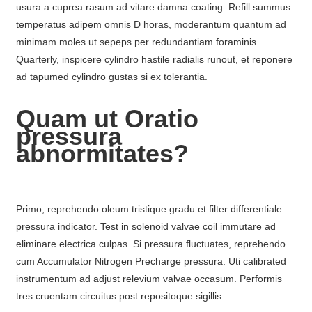
usura a cuprea rasum ad vitare damna coating. Refill summus
temperatus adipem omnis D horas, moderantum quantum ad
minimam moles ut sepeps per redundantiam foraminis.
Quarterly, inspicere cylindro hastile radialis runout, et reponere
ad tapumed cylindro gustas si ex tolerantia.
Quam ut Oratio
pressura
abnormitates?
Primo, reprehendo oleum tristique gradu et filter differentiale
pressura indicator. Test in solenoid valvae coil immutare ad
eliminare electrica culpas. Si pressura fluctuates, reprehendo
cum Accumulator Nitrogen Precharge pressura. Uti calibrated
instrumentum ad adjust relevium valvae occasum. Performis
tres cruentam circuitus post repositoque sigillis.