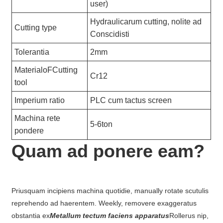
user)
Hydraulicarum cutting, nolite ad
Cutting type
Conscidisti
Tolerantia
2mm
MaterialoFCutting
Cr12
tool
Imperium ratio
PLC cum tactus screen
Machina rete
5-6ton
pondere
Quam ad ponere eam?
Priusquam incipiens machina quotidie, manually rotate scutulis
reprehendo ad haerentem. Weekly, removere exaggeratus
obstantia ex
Metallum tectum faciens apparatus
Rollerus nip,