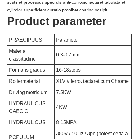
sustinet processus specialis anti-corrosio iactaret tabulata et
cylindor superficiem curatio prohibet coating scalpit.
Product parameter
PRAECIPUUS
Parameter
Materia
0.3-0.7mm
crassitudine
Formans gradus
16-18steps
Rollermaterial
XLV # ferro, iactaret cum Chrome
Driving motricium
7.5KW
HYDRAULICUS
4KW
CAECIO
HYDRAULICUS
8-15MPA
380V / 50Hz / 3ph (potest certa a
POPULUM