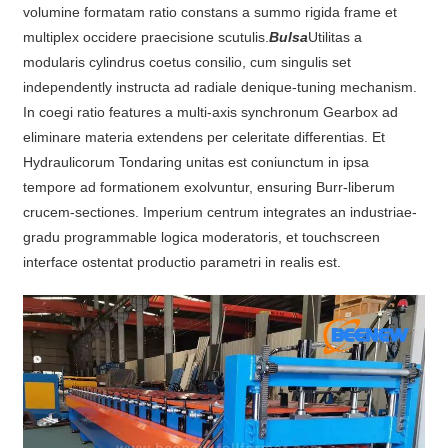
volumine formatam ratio constans a summo rigida frame et
multiplex occidere praecisione scutulis.
Bulsa
Utilitas a
modularis cylindrus coetus consilio, cum singulis set
independently instructa ad radiale denique-tuning mechanism.
In coegi ratio features a multi-axis synchronum Gearbox ad
eliminare materia extendens per celeritate differentias. Et
Hydraulicorum Tondaring unitas est coniunctum in ipsa
tempore ad formationem exolvuntur, ensuring Burr-liberum
crucem-sectiones. Imperium centrum integrates an industriae-
gradu programmable logica moderatoris, et touchscreen
interface ostentat productio parametri in realis est.